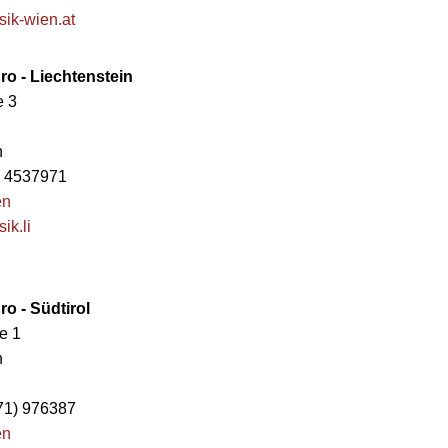
ik-wien.at
o - Liechtenstein
e 3
n
9) 4537971
en
ik.li
o - Südtirol
e 1
n
471) 976387
en