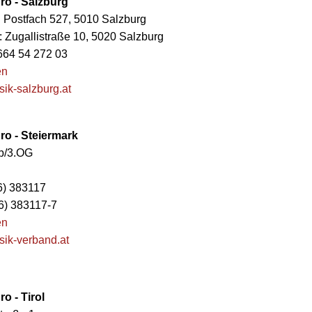
o - Salzburg
 Postfach 527, 5010 Salzburg
 Zugallistraße 10, 5020 Salzburg
 664 54 272 03
en
ik-salzburg.at
o - Steiermark
1b/3.OG
16) 383117
6) 383117-7
en
ik-verband.at
o - Tirol