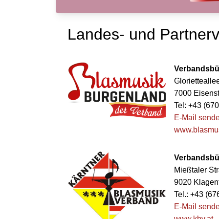
Landes- und Partner
Verbandsbü
Gloriettealle
7000 Eisenst
Tel: +43 (67
E-Mail send
www.blasmus
Verbandsbür
Mießtaler St
9020 Klagen
Tel.: +43 (67
E-Mail send
www.kbv.at