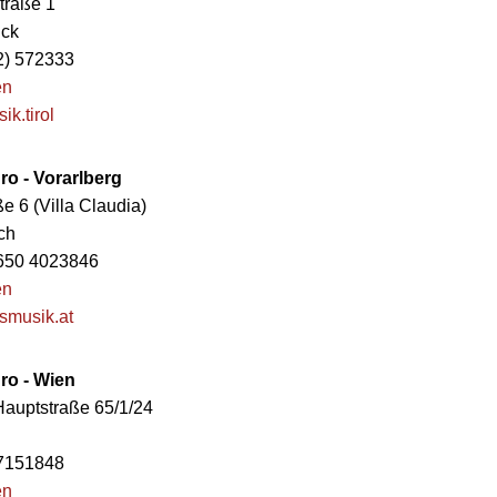
straße 1
uck
12) 572333
en
k.tirol
o - Vorarlberg
e 6 (Villa Claudia)
ch
) 650 4023846
en
smusik.at
ro - Wien
auptstraße 65/1/24
) 7151848
en