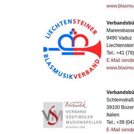
www.blasmus
Verbandsbür
Mareestrass
9490 Vaduz
Liechtenstei
Tel.: +41 (7
E-Mail send
www.blasmus
Verbandsbür
Schlernstraß
39100 Boze
Italien
Tel.: +39 (0
E-Mail send