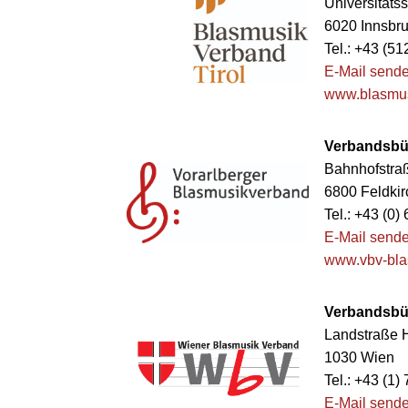
Universitäts
6020 Innsbr
Tel.: +43 (5
E-Mail send
www.blasmusi
Verbandsbür
Bahnhofstraß
6800 Feldkir
Tel.: +43 (0
E-Mail send
www.vbv-bla
Verbandsbü
Landstraße H
1030 Wien
Tel.: +43 (1
E-Mail send