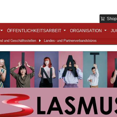
Shop
ÖFFENTLICHKEITSARBEIT
ORGANISATION
JU
nd und Geschäftsstellen
Landes- und Partnerverbandsbüros