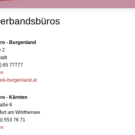
verbandsbüros
ro - Burgenland
e 2
adt
0) 65 77777
en
ik-burgenland.at
o - Kärnten
raße 6
furt am Wörthersee
6) 553 76 71
en