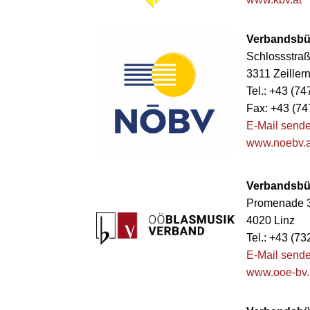
Verbandsbür
Schlossstraß
3311 Zeiller
Tel.: +43 (7
Fax: +43 (74
E-Mail send
www.noebv.a
Verbandsbür
Promenade 
4020 Linz
Tel.: +43 (7
E-Mail send
www.ooe-bv.