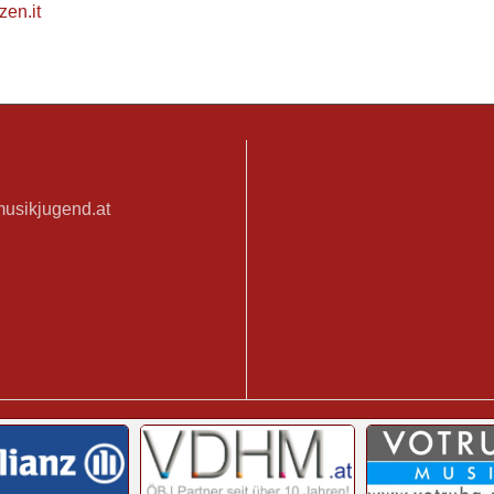
en.it
musikjugend.at