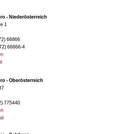
o - Niederösterreich
e 1
n
472) 66866
72) 66866-4
en
t
o - Oberösterreich
37
32) 775440
en
at