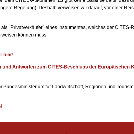
en dem CITES-Abkommen. Es gibt keine Garantie dafür, dass di
engere Regelung). Deshalb verweisen wir darauf, vor einer Rei
ls "Privatverkäufer" eines Instrumentes, welches der CITES-R
weisen können muss.
 hier!
agen und Antworten zum CITES-Beschluss der Europäischen
im Bundesministerium für Landwirtschaft, Regionen und Touris
S!