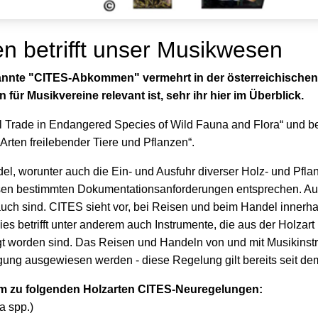
betrifft unser Musikwesen
nannte "CITES-Abkommen" vermehrt in der österreichische
ür Musikvereine relevant ist, sehr ihr hier im Überblick.
nal Trade in Endangered Species of Wild Fauna and Flora“ und 
Arten freilebender Tiere und Pflanzen“.
el, worunter auch die Ein- und Ausfuhr diverser Holz- und Pfl
ssen bestimmten Dokumentationsanforderungen entsprechen. Au
rauch sind. CITES sieht vor, bei Reisen und beim Handel inner
betrifft unter anderem auch Instrumente, die aus der Holzart 
gt worden sind. Das Reisen und Handeln von und mit Musikinst
ng ausgewiesen werden - diese Regelung gilt bereits seit de
rem zu folgenden Holzarten CITES-Neuregelungen:
a spp.)