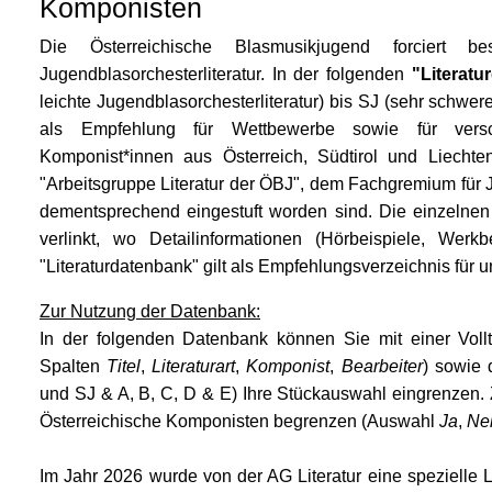
Komponisten
Die Österreichische Blasmusikjugend forciert b
Jugendblasorchesterliteratur. In der folgenden
"Literatu
leichte Jugendblasorchesterliteratur) bis SJ (sehr schwere
als Empfehlung für Wettbewerbe sowie für vers
Komponist*innen aus Österreich, Südtirol und Liechten
"Arbeitsgruppe Literatur der ÖBJ", dem Fachgremium für 
dementsprechend eingestuft worden sind. Die einzelne
verlinkt, wo Detailinformationen (Hörbeispiele, Werk
"Literaturdatenbank" gilt als Empfehlungsverzeichnis für 
Zur Nutzung der Datenbank:
In der folgenden Datenbank können Sie mit einer Vol
Spalten
Titel
,
Literaturart
,
Komponist
,
Bearbeiter
) sowie 
und SJ & A, B, C, D & E) Ihre Stückauswahl eingrenzen.
Österreichische Komponisten begrenzen (Auswahl
Ja
,
Ne
Im Jahr 2026 wurde von der AG Literatur eine spezielle Li