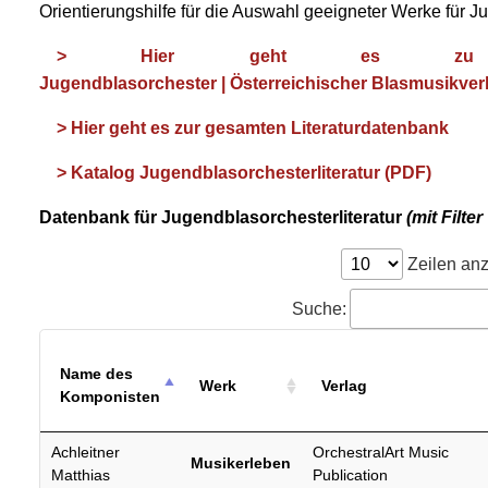
Orientierungshilfe für die Auswahl geeigneter Werke für 
> Hier geht es zu 
Jugendblasorchester | Österreichischer Blasmusikve
> Hier geht es zur gesamten Literaturdatenbank
>
Katalog Jugendblasorchesterliteratur (PDF)
Datenbank für Jugendblasorchesterliteratur
(mit Filt
Zeilen an
Suche:
Name des
Werk
Verlag
Komponisten
Achleitner
OrchestralArt Music
Musikerleben
Matthias
Publication