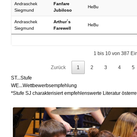
Andraschek
Fanfare
HeBu
Siegmund
Jubiloso
Andraschek
Arthur´s
HeBu
Siegmund
Farewell
1 bis 10 von 387 Ei
Zurück
1
2
3
4
5
ST...Stufe
WE...Wettbewerbsempfehlung
*Stufe SJ charakterisiert empfehlenswerte Literatur öster