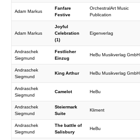
Fanfare
OrchestralArt Music
Adam Markus
Festive
Publication
Joyful
Adam Markus
Celebration
Eigenverlag
(1)
Andraschek
Festlicher
HeBu Musikverlag GmbH
Siegmund
Einzug
Andraschek
King Arthur
HeBu Musikverlag GmbH
Siegmund
Andraschek
Camelot
HeBu
Siegmund
Andraschek
Steiermark
Kliment
Siegmund
Suite
Andraschek
The battle of
HeBu
Siegmund
Salisbury