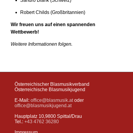
Sandro Blank (Schweiz)
Robert Childs (Großbritannien)
Wir freuen uns auf einen spannenden
Wettbewerb!
Weitere Informationen folgen.
Österreichischer Blasmusikverband
Österreichische Blasmusikjugend
E-Mail:
office@blasmusik.at
oder
office@blasmusikjugend.at
Hauptplatz 10,9800 Spittal/Drau
Tel.:
+43 4762 36280
Impressum