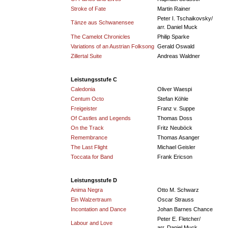
Stroke of Fate
Martin Rainer
Peter I. Tschaikovsky/
Tänze aus Schwanensee
arr. Daniel Muck
The Camelot Chronicles
Philip Sparke
Variations of an Austrian Folksong
Gerald Oswald
Zillertal Suite
Andreas Waldner
Leistungsstufe C
Caledonia
Oliver Waespi
Centum Octo
Stefan Köhle
Freigeister
Franz v. Suppe
Of Castles and Legends
Thomas Doss
On the Track
Fritz Neuböck
Remembrance
Thomas Asanger
The Last Flight
Michael Geisler
Toccata for Band
Frank Ericson
Leistungsstufe D
Anima Negra
Otto M. Schwarz
Ein Walzertraum
Oscar Strauss
Incontation and Dance
Johan Barnes Chance
Peter E. Fletcher/
Labour and Love
arr. Daniel Muck