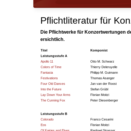
Pflichtliteratur für
Die Pflichtwerke für Konzertwertungen d
ersichtlich.
Titel
Komponist
Leistungsstufe A
Apollo 11
Otto M. Schwarz
Colors of Time
Thierry Deleruyelle
Fantasia
Philipp M. Gutmann
Festivations
Thomas Asanger
Four Old Dances
Jan van der Roost
Into the Future
Stefan Grübl
Lay Down Your Arms
Florian Moitzi
The Cunning Fox
Peter Diesenberger
Leistungsstufe B
Colorado
Franco Cesarini
Eos
Florian Moitzi
Of Fairies and Elves
Raphael Strasser