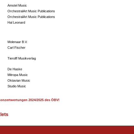
Amstel Music
OrchestralArt Music Publications
OrchestralArt Music Publications
Hal Leonard
Molenaar B.V.
Carl Fischer
Tierolff Musikverlag
De Haske
Mitropa Music
Oktavian Music
Studio Music
r Konzertwertungen 2024/2025 des ÖBV
!
lets