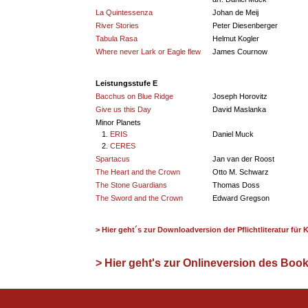
La Quintessenza
Johan de Meij
River Stories
Peter Diesenberger
Tabula Rasa
Helmut Kogler
Where never Lark or Eagle flew
James Cournow
Leistungsstufe E
Bacchus on Blue Ridge
Joseph Horovitz
Give us this Day
David Maslanka
Minor Planets
1.
ERIS
Daniel Muck
2.
CERES
Spartacus
Jan van der Roost
The Heart and the Crown
Otto M. Schwarz
The Stone Guardians
Thomas Doss
The Sword and the Crown
Edward Gregson
> Hier geht´s zur Downloadversion der Pflichtliteratur fü
> Hier geht's zur Onlineversion des Book